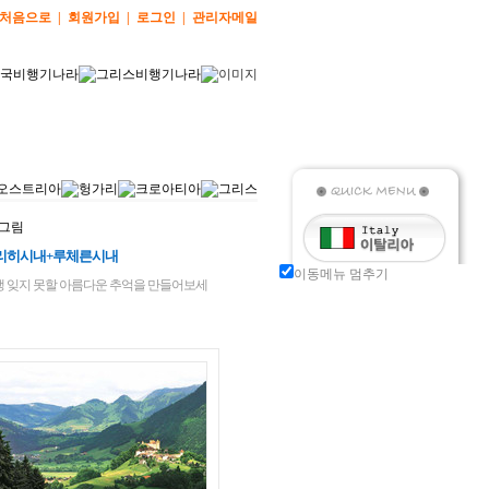
처음으로
|
회원가입
|
로그인
|
관리자메일
리히시내+루체른시내
생 잊지 못할 아름다운 추억을 만들어보세