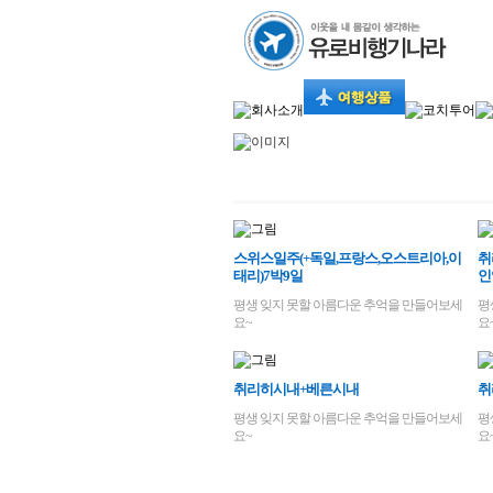
스위스일주(+독일,프랑스,오스트리아,이
취
태리)7박9일
인
평생 잊지 못할 아름다운 추억을 만들어보세
평
요~
요
취리히시내+베른시내
취
평생 잊지 못할 아름다운 추억을 만들어보세
평
요~
요