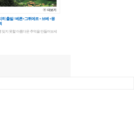
히 출발 / 베른+그뤼에르 + 브베 +몽
뢰
생 잊지 못할 아름다운 추억을 만들어보세