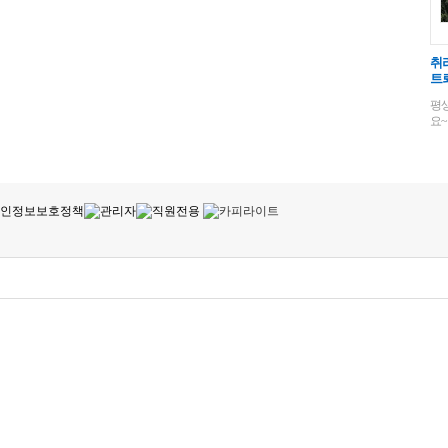
취리
트
평
요~