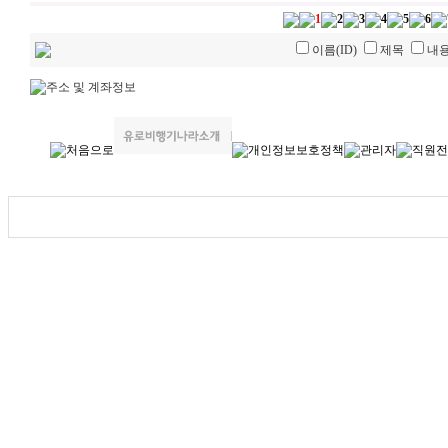
1
2
3
4
5
6
이름(ID)
제목
내
실행시간 : 0.011520862579346